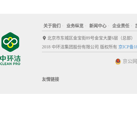
关于我们
·
业务纵览
·
新闻中心
·
企业责任
·
北京市东城区金宝街89号金宝大厦6层（总部）
2018 中环洁集团股份有限公司 版权所有
京ICP备18
京公网安
友情链接