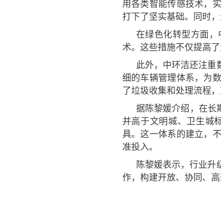
用各类智能传感技术，
打下了坚实基础。同时，
在绿色化转型方面，
术。这些措施不仅提高了
此外，中环洁还注重
细的车辆管理体系，为
了垃圾收集和处理流程，
据陈黎媛介绍，在长
并高于文明城、卫生城
具。这一体系的建立，
准投入。
陈黎媛表示，行业升
作，构建开放、协同、高