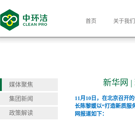
首页
关于我们
新华网 
媒体聚焦
11月10日，在北京召开
集团新闻
长陈黎媛以“打造新质服
政策解读
网报道如下：