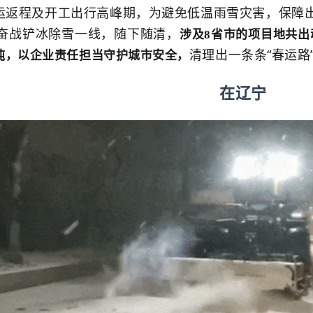
正值春运返程及开工出行高峰期，为避免低温雨雪灾害，保障
奋战铲冰除雪一线，随下随清，
涉
及8省市的项目地共出动
清理出一条条“春运路”
余吨，以企业责任担当守护城市安全，
在辽宁