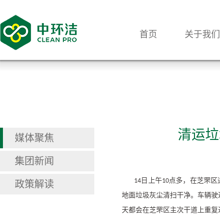
首页
关于我们
清运垃
媒体聚焦
集团新闻
日上午
点多，在芝罘区
14
10
政策解读
地面垃圾灰尘清扫干净。车辆驶
天都会在芝罘区主次干道上重复