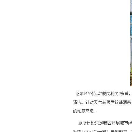
芝罘区坚持以
便民利民
宗旨
“
”
清洁。针对天气转暖后蚊蝇消杀
的如厕环境。
厕所建设只是我区开展城市绿
标物业企业第一时间安排部署，