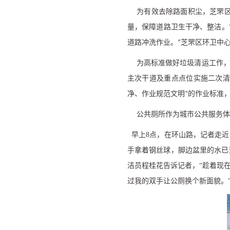
为有效去除路面积尘，芝罘区
量，保障道路卫生干净、整洁。
道路冲洗作业。
芝罘区环卫中
”
为高标准做好垃圾清运工作，
主次干道及重点点位实施二次
净、作业规范文明
的作业标准
”
公共厕所作为城市公共服务体
早上
8
点，在环山路，记者走近
手拿着钢丝球，脚边盆里的水已
洁员程桂花告诉记者，
“
趁着现
过我的双手让公厕换个新面貌。