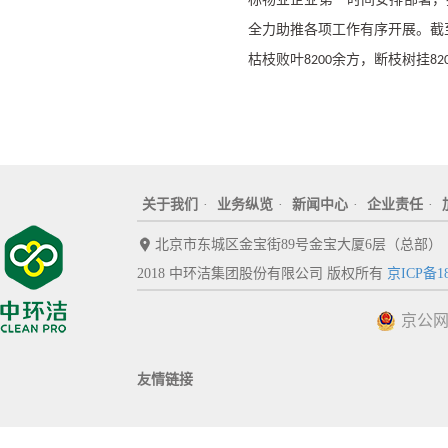
全力助推各项工作有序开展。截
枯枝败叶
余方，断枝树挂
8200
82
关于我们
·
业务纵览
·
新闻中心
·
企业责任
·
北京市东城区金宝街89号金宝大厦6层（总部）
2018 中环洁集团股份有限公司 版权所有
京ICP备18
京公网安
友情链接