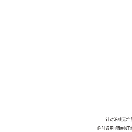
针对沿线无堆
临时调用
辆
吨压
4
8