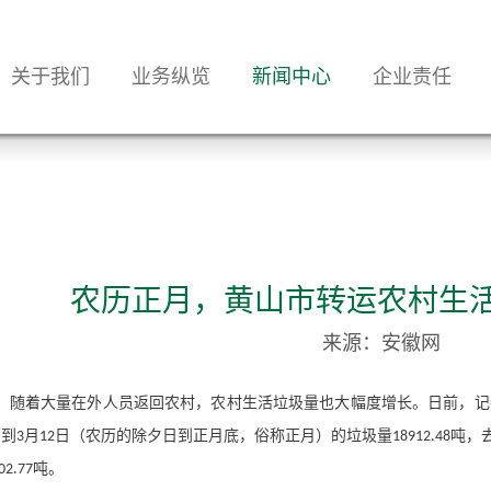
关于我们
业务纵览
新闻中心
企业责任
农历正月，黄山市转运农村生活
来源：安徽网
，随着大量在外人员返回农村，农村生活垃圾量也大幅度增长。日前，记
日到
月
日（农历的除夕日到正月底，俗称正月）的垃圾量
吨，
3
12
18912.48
吨。
02.77