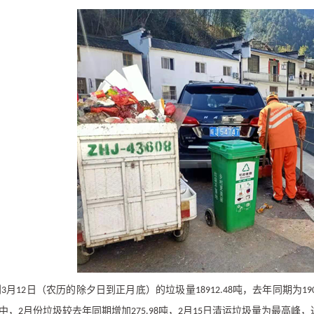
到
月
日（农历的除夕日到正月底）的垃圾量
吨，去年同期为
3
12
18912.48
19
中，
月份垃圾较去年同期增加
吨，
月
日清运垃圾量为最高峰，
2
275.98
2
15