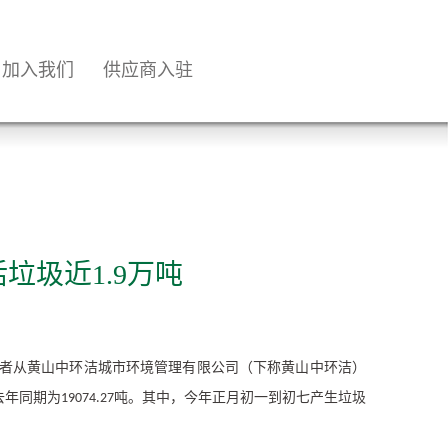
加入我们
供应商入驻
垃圾近1.9万吨
者从黄山中环洁城市环境管理有限公司（下称黄山中环洁）
去年同期为
吨。其中，今年正月初一到初七产生垃圾
19074.27