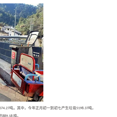
吨。其中，今年正月初一到初七产生垃圾
吨，
074.27
5198.37
达
吨。
889.18