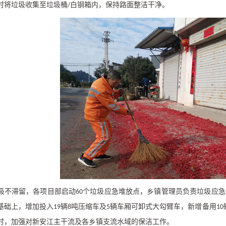
时将垃圾收集至垃圾桶
白钢箱内，保持路面整洁干净。
/
圾不滞留，各项目部启动
个垃圾应急堆放点，乡镇管理员负责垃圾应急
60
基础上，增加投入
辆
吨压缩车及
辆车厢可卸式大勾臂车，新增备用
19
8
5
10
时，加强对新安江主干流及各乡镇支流水域的保洁工作。