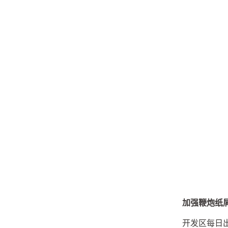
加强鞭炮纸
开发区每日