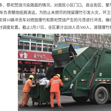
多、祭祀焚烧污染路面的情况，对居民小区门口、商业街区、繁
车负责鞭炮纸屑清运，为防止未燃尽的残留爆竹引发火灾，环卫
安排
10
辆冲洗车对燃放爆竹和祭祀焚烧产生的污渍进行冲洗，确
时调度处置。截止
2
月
17
日，全区累计出动人员
500
人，清理爆竹