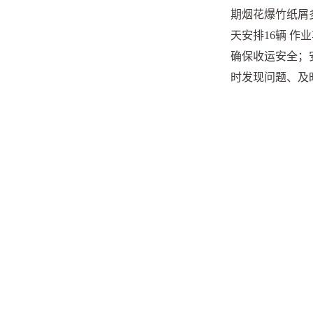
期烟花爆竹纸屑
天安排
16
辆
作业
确保收运安全；
时发现问题、及