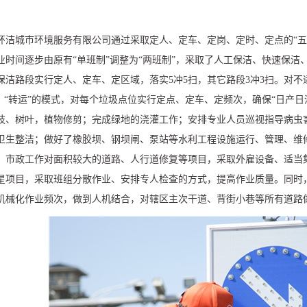
环洁城市环境服务有限公司通过采取定人、定车、定岗、定时、定点的“五
业时间逐步由原有“单班制”调整为“两班制”，采取了人工保洁、快速保洁
保洁路段实行定人、定车、定区域，落实
5
冲
5
扫，其它路段
3
冲
3
扫。对不
”、“转运”的模式，对每个垃圾点位实行定点、定车、定频次，确保“日产
枝、树叶，植物修剪；完成绿地的浇灌工作；安排专业人员巡视指导病虫
卫生整洁；做好了橡胶坝、钢坝闸、泵站等水利工程设施运行、管理、维
。市政工作对面积较大的道路、人行道修复等项目，采取外雇设备、适当
星项目，采取班组分散作业、安排专人检查的方式，提高作业质量。同时
机械化作业频次，做到人机结合，对辖区主次干道、背街小巷等所有道路