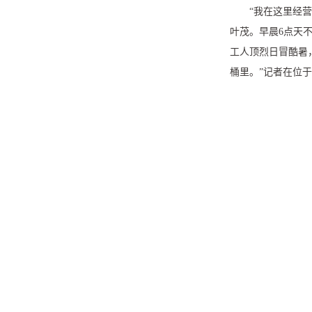
“我在这里经
叶茂。早晨
6
点天
工人顶烈日冒酷暑
桶里。”记者在位