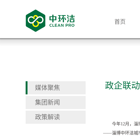
首页
政企联动
媒体聚焦
集团新闻
政策解读
今年
12
月，淄
——淄博中环洁城