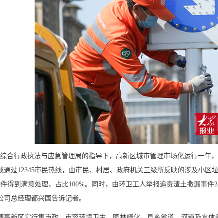
区综合行政执法与应急管理局的指导下，高新区城市管理市场化运行一年，
或通过
12345
市民热线，由市民、村居、政府机关三级所反映的涉及小区
8
件得到满意处理，占比
100%
。同时，由环卫工人举报追责渣土撒漏事件
2
公司总经理都兴国告诉记者。
博高新区实行集市政、市容环境卫生、园林绿化、县乡省道、河道及水体养