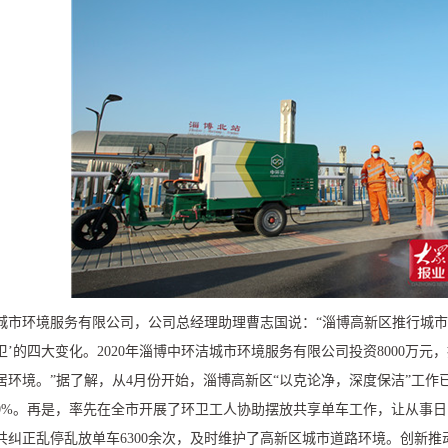
城市环境服务有限公司，公司总经理助理曹志国说：“淄博高新区推行城市
卫’的四大变化。
2020
年淄博中环洁城市环境服务有限公司投资
8000
万元，
居环境。”据了解，从
4
月份开始，淄博高新区“以克论净，深度保洁”工作
0%
。再是，率先在全市开展了环卫工人协助摆放共享单车工作，让从事日常
共纠正乱停乱放单车
6300
余次，及时维护了高新区城市道路环境。创新推