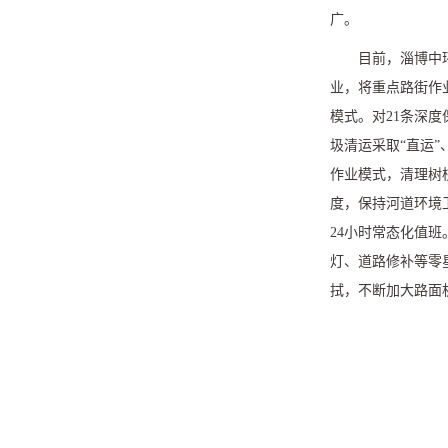
广。
目前，淄博中
业，将重点路街作
模式。对
21
条深度
圾清运采取“直运
作业模式，清理树
度，保持河道环境
24
小时常态化值班
灯、道路修补等零
拭，不断加大路面