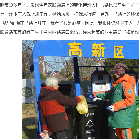
营超市
10
多年了，发现今年这联通路上的变化特别大！马路比以前更干净了
不亮，环卫工人就上班工作，捡拾垃圾，扫保人行道。另外，马路上的环
，从早到晚在马路上盯守，我看了很是心疼。因此，我很体谅环卫工人，
于联通路东首的尚庄村玉兰园西路路口采访，经营超市的业主路爱军如是