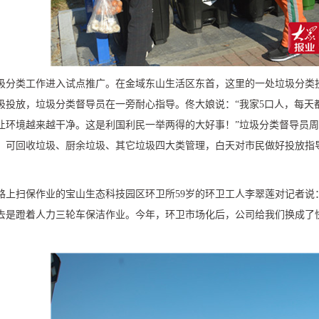
圾分类工作进入试点推广。在金域东山生活区东首，这里的一处垃圾分类
圾投放，垃圾分类督导员在一旁耐心指导。佟大娘说：“我家
5
口人，每天
让环境越来越干净。这是利国利民一举两得的大好事！”垃圾分类督导员
、可回收垃圾、厨余垃圾、其它垃圾四大类管理，白天对市民做好投放指
路上扫保作业的宝山生态科技园区环卫所
59
岁的环卫工人李翠莲对记者说
去是蹬着人力三轮车保洁作业。今年，环卫市场化后，公司给我们换成了