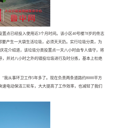
投置点已经投入使用近
3
个月时间。该小区
40
号楼
78
岁的佟志
都要产生一大袋生活垃圾，必须天天扔。实行垃圾分类，为
周庆花介绍道，该垃圾分类投置点一天八小时由专人值守，将
导，并对八小时之外的错投垃圾进行及时分拣，基本上杜绝
：“我从事环卫工作
5
年多了。现在负责两条道路约
8000
平方
快速电动保洁三轮车，大大提高了工作效率，也减轻了我们