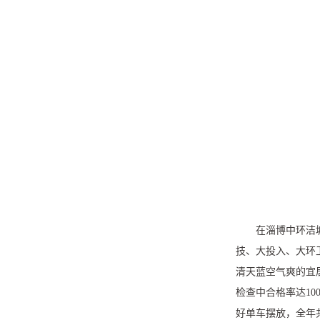
在淄博中环洁
技、大投入、大环
清天蓝空气爽的宜
检查中合格率达
10
好单车摆放，全年