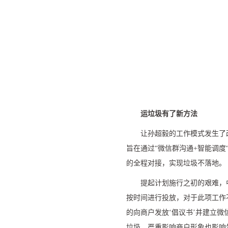
运垃圾有了新方法
让孙超毅的工作模式发生了
旨在通过
“
微信群沟通
+
智能调度
的全程对接，实现垃圾不落地。
提起计划施行之初的艰难，
按时间进行投放，对于此项工作
的向商户发放
‘
倡议书
’
并建立微
垃圾，严重影响商户形象也影响