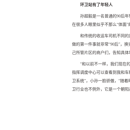
环卫站有了年轻人
孙超毅是一名普通的
90
后年
在很多人眼里似乎不那么
“
体面
”
和传统的收运车司机不同的
做的第一件事就非常
“90
后
”
，换
己所管片区的商户们，告知具体
“
和以前不一样，我们现在
指挥调度中心可以查看到我和车
卫系统
”
，小孙一脸骄傲，
“
随着
卫行业也不例外，它是一个朝阳