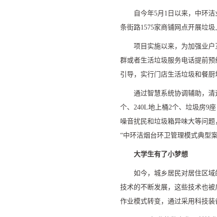
自今年
5
月
1
日以来，中环洁
条街路
1575
家商铺网点开展垃圾
项目实施以来，为加强业户
群或者生活垃圾服务电话提前预
引导，实行门店生活垃圾和餐厨
通过智慧系统协调辅助，清
个、
240L
地上桶
2
个、垃圾房
9
座
噪音扰民和垃圾箱异味大等问题
“
中环洁烟台环卫管理模式典型
大学生有了小梦想
如今，城乡居民对居住区域
技术的不断发展，这些技术也被
作业模式转变，通过采用科技装