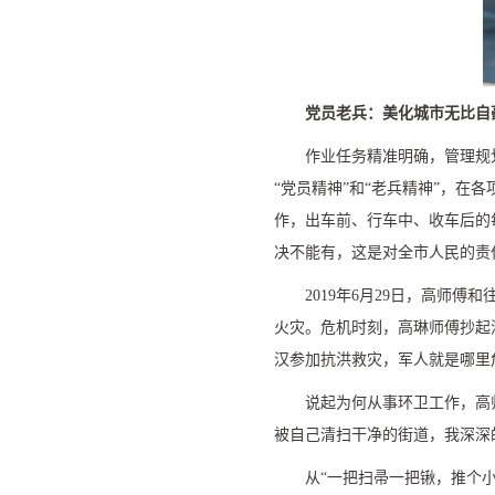
党员老兵：美化城市无比自
作业任务精准明确，管理规
“
党员精神
”
和
“
老兵精神
”
，在各
作，出车前、行车中、收车后的
决不能有，这是对全市人民的责
2019
年
6
月
29
日，高师傅和
火灾。危机时刻，高琳师傅抄起
汉参加抗洪救灾，军人就是哪里
说起为何从事环卫工作，高
被自己清扫干净的街道，我深深
从
“
一把扫帚一把锹，推个