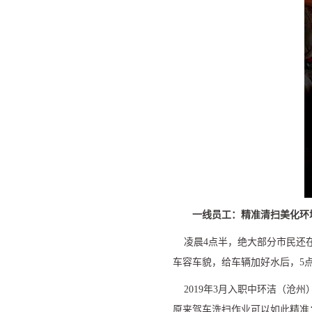
一线员工：精准清扫美化环
凌晨
4
点半，绝大部分市民还
车容车貌，给车辆加好水后，
5
2019
年
3
月入职中环洁（沧州
原来驾车洗扫作业可以如此精准