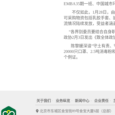
EMBA35期一班、中国城
不仅如此，1月28日，由公
可采购物资包括乳胶手套、
流情况陆续发放，受益者涵盖
“各界别委员要结合自身职
政协2月3日发出《致全体政
陈黎媛深谙“守土有责、守
20000只口罩、2.5吨
个例证。
关于我们
·
业务纵览
·
新闻中心
·
企业责任
·
北京市东城区金宝街89号金宝大厦6层（总部）