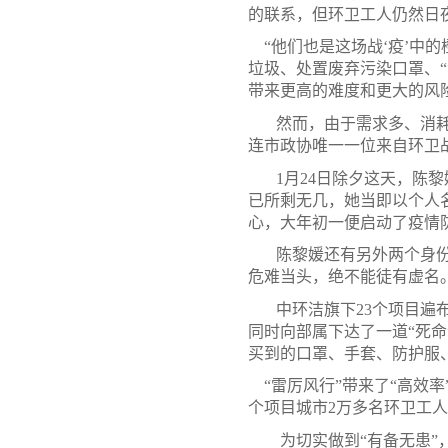
的联系，但环卫工人仍然日
“他们也是这场战‘疫’中的
垃圾、处置废弃污染口罩、
带来更高的难度和更大的风
然而，由于需求多、消耗量
连市政协唯一一位来自环卫
1月24日除夕这天，陈黎
已所剩无几，她当即以个人
心，大年初一便启动了疫情
陈黎媛还有另外两个身份：
危难当头，绝不能徒有虚名。
中环洁旗下23个项目遍布全
同时向部属下达了一道“死
买到的口罩、手套、防护服
“雷厉风行”带来了“高效率
个项目城市2万多名环卫工人
为切实做到“有备无患”，陈