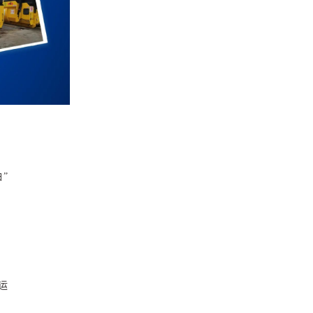
白
”
运